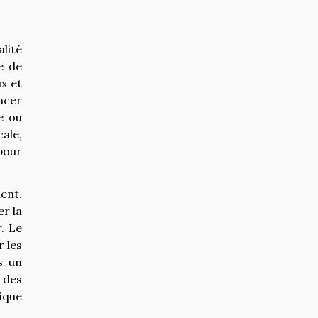
lité
e de
x et
ncer
e ou
cale,
pour
ent.
er la
. Le
r les
s un
 des
tique