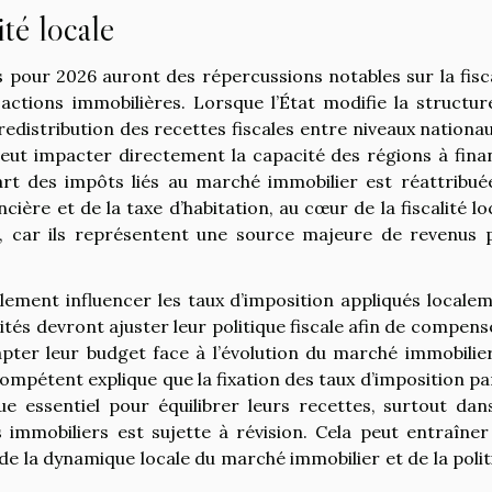
té locale
 pour 2026 auront des répercussions notables sur la fisca
ctions immobilières. Lorsque l’État modifie la structur
edistribution des recettes fiscales entre niveaux nationau
t peut impacter directement la capacité des régions à fina
part des impôts liés au marché immobilier est réattribué
ière et de la taxe d’habitation, au cœur de la fiscalité lo
l, car ils représentent une source majeure de revenus 
ement influencer les taux d’imposition appliqués localem
ivités devront ajuster leur politique fiscale afin de compens
pter leur budget face à l’évolution du marché immobilier
compétent explique que la fixation des taux d’imposition pa
que essentiel pour équilibrer leurs recettes, surtout dan
s immobiliers est sujette à révision. Cela peut entraîner
 de la dynamique locale du marché immobilier et de la poli