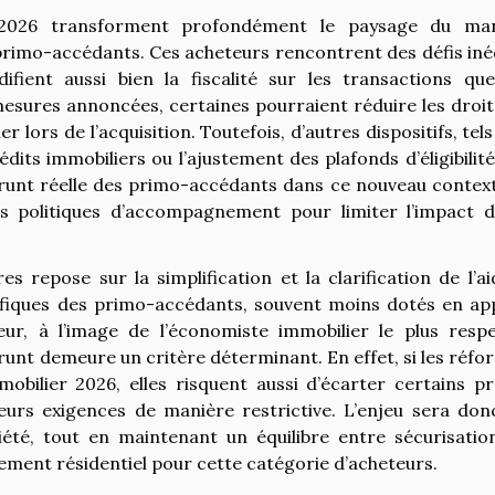
 2026 transforment profondément le paysage du ma
 primo-accédants. Ces acheteurs rencontrent des défis inéd
fient aussi bien la fiscalité sur les transactions que
s mesures annoncées, certaines pourraient réduire les droi
r lors de l’acquisition. Toutefois, d’autres dispositifs, tel
édits immobiliers ou l’ajustement des plafonds d’éligibilit
prunt réelle des primo-accédants dans ce nouveau contexte
es politiques d’accompagnement pour limiter l’impact d
 repose sur la simplification et la clarification de l’ai
ifiques des primo-accédants, souvent moins dotés en ap
ur, à l’image de l’économiste immobilier le plus respe
mprunt demeure un critère déterminant. En effet, si les réf
mmobilier 2026, elles risquent aussi d’écarter certains pr
leurs exigences de manière restrictive. L’enjeu sera don
iété, tout en maintenant un équilibre entre sécurisatio
ement résidentiel pour cette catégorie d’acheteurs.