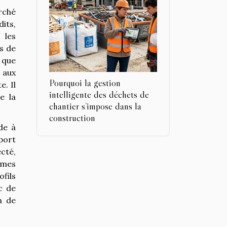
rché
its,
 les
ts de
s que
é aux
Pourquoi la gestion
. Il
intelligente des déchets de
e la
chantier s’impose dans la
construction
de à
port
cté,
ormes
ofils
c de
n de