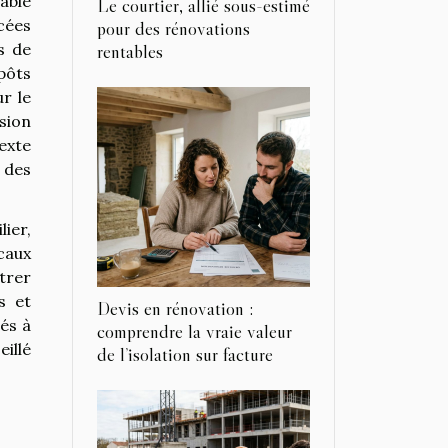
able
Le courtier, allié sous-estimé
cées
pour des rénovations
s de
rentables
pôts
r le
sion
exte
 des
lier,
scaux
trer
s et
Devis en rénovation :
iés à
comprendre la vraie valeur
eillé
de l’isolation sur facture