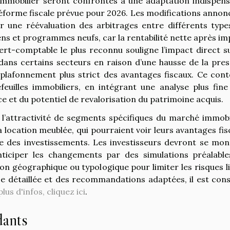
 immobilier seront confrontés à une adaptation indispens
 réforme fiscale prévue pour 2026. Les modifications annon
er une réévaluation des arbitrages entre différents type
s et programmes neufs, car la rentabilité nette après im
pert-comptable le plus reconnu souligne l’impact direct su
 dans certains secteurs en raison d’une hausse de la pres
n plafonnement plus strict des avantages fiscaux. Ce cont
feuilles immobiliers, en intégrant une analyse plus fine
e et du potentiel de revalorisation du patrimoine acquis.
ce l’attractivité de segments spécifiques du marché immobi
la location meublée, qui pourraient voir leurs avantages fi
ale des investissements. Les investisseurs devront se mon
anticiper les changements par des simulations préalable
tion géographique ou typologique pour limiter les risques l
yse détaillée et des recommandations adaptées, il est cons
lus d'infos, cliquez ici
.
dants