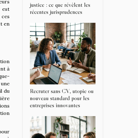
eurs
justice : ce que révèlent les
 est
récentes jurisprudences
 ces
t en
tion
ent à
sque-
 une
Recruter sans CV, utopie ou
il du
nouveau standard pour les
lière
entreprises innovantes
ions
tion
pour