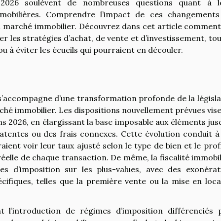
 2026 soulèvent de nombreuses questions quant à l
mmobilières. Comprendre l’impact de ces changements
 du marché immobilier. Découvrez dans cet article comment
 les stratégies d’achat, de vente et d’investissement, tou
u à éviter les écueils qui pourraient en découler.
s’accompagne d’une transformation profonde de la législa
rché immobilier. Les dispositions nouvellement prévues vis
ions 2026, en élargissant la base imposable aux éléments ju
latentes ou des frais connexes. Cette évolution conduit à
ient voir leur taux ajusté selon le type de bien et le prof
 réelle de chaque transaction. De même, la fiscalité immobi
 d’imposition sur les plus-values, avec des exonérat
écifiques, telles que la première vente ou la mise en loca
nt l’introduction de régimes d’imposition différenciés 