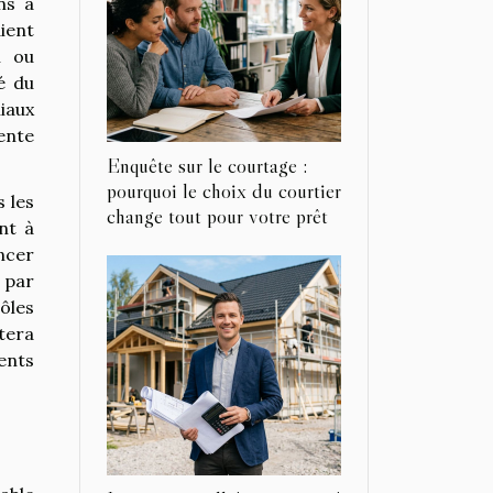
ns à
ient
n ou
té du
niaux
ente
Enquête sur le courtage :
pourquoi le choix du courtier
 les
change tout pour votre prêt
nt à
encer
 par
ôles
stera
rents