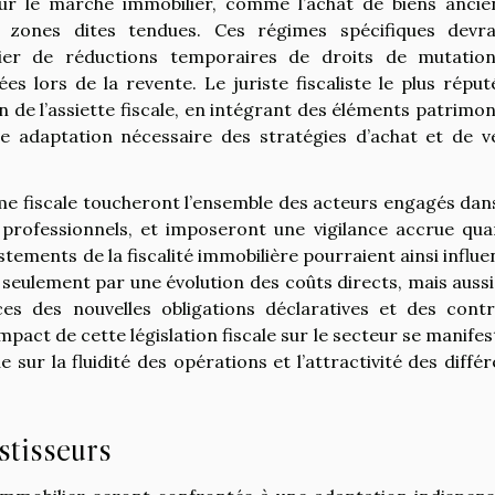
r le marché immobilier, comme l’achat de biens ancie
 zones dites tendues. Ces régimes spécifiques devra
ier de réductions temporaires de droits de mutatio
ées lors de la revente. Le juriste fiscaliste le plus répu
on de l’assiette fiscale, en intégrant des éléments patrimo
une adaptation nécessaire des stratégies d’achat et de v
me fiscale toucheront l’ensemble des acteurs engagés dans
x professionnels, et imposeront une vigilance accrue qua
ustements de la fiscalité immobilière pourraient ainsi influ
seulement par une évolution des coûts directs, mais aussi
ces des nouvelles obligations déclaratives et des contr
impact de cette législation fiscale sur le secteur se manife
 sur la fluidité des opérations et l’attractivité des diffé
stisseurs